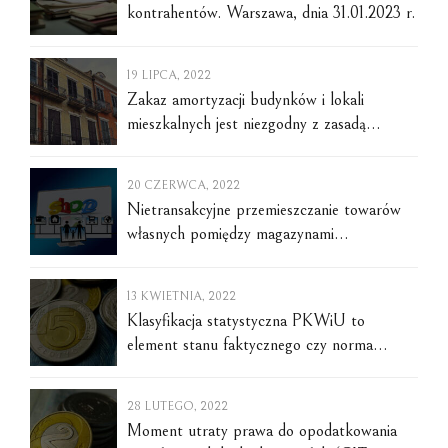
kontrahentów. Warszawa, dnia 31.01.2023 r.
19 LIPCA, 2022
Zakaz amortyzacji budynków i lokali
mieszkalnych jest niezgodny z zasadą
ochrony interesów w toku oraz ochrony
praw nabytych. Warszawa, dnia 19 lipca
20 CZERWCA, 2022
2022 r.
Nietransakcyjne przemieszczanie towarów
własnych pomiędzy magazynami
internetowej platformy handlowej Amazon
położonymi w rożnych krajach Europy.
13 KWIETNIA, 2022
Warszawa, dnia 3 czerwca 2023 r.
Klasyfikacja statystyczna PKWiU to
element stanu faktycznego czy norma
prawna? Warszawa, dnia 12 kwietnia 2022 r.
28 LUTEGO, 2022
Moment utraty prawa do opodatkowania