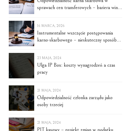
Odpowiedzialność karna skarbowa w
sprawach cen transferowych – bariera winy
umyślnej i trudności dowodowe
16 MARCA, 2026
Instrumentalne wszczęcie postępowania
karno-skarbowego – nieskuteczny sposób
na zawieszenie biegu przedawnienia
podatkowego
23 MAJA, 2024
Ulga IP Box: koszty wynagrodzeń a czas
pracy
21 MAJA, 2024
Odpowiedzialność członka zarządu jako
osoby trzeciej
21 MAJA, 2024
PIT kasowy – projekt zmian w podatku