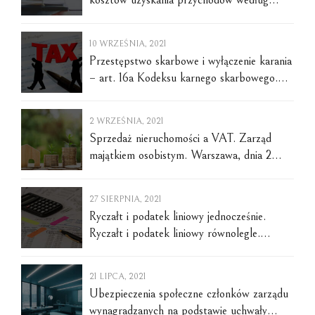
kosztów uzyskania przychodów według
Polskiego Ładu. Warszawa, dnia 14 września
2021 r.
10 WRZEŚNIA, 2021
Przestępstwo skarbowe i wyłączenie karania
– art. 16a Kodeksu karnego skarbowego.
Warszawa, dnia 10 września 2021 r.
2 WRZEŚNIA, 2021
Sprzedaż nieruchomości a VAT. Zarząd
majątkiem osobistym. Warszawa, dnia 2
września 2021 r.
27 SIERPNIA, 2021
Ryczałt i podatek liniowy jednocześnie.
Ryczałt i podatek liniowy równolegle.
Warszawa, dnia 27.08.2021 r.
21 LIPCA, 2021
Ubezpieczenia społeczne członków zarządu
wynagradzanych na podstawie uchwały