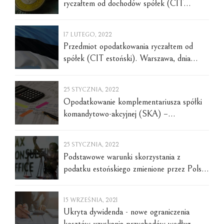
ryczałtem od dochodów spółek (CIT
estoński). Warszawa, dnia 24 lutego 2022 r.
17 LUTEGO, 2022
Przedmiot opodatkowania ryczałtem od
spółek (CIT estoński). Warszawa, dnia
16.02.2022 r.
25 STYCZNIA, 2022
Opodatkowanie komplementariusza spółki
komandytowo-akcyjnej (SKA) –
podstawowe aspekty. Warszawa, dnia 24
stycznia 2022 r.
25 STYCZNIA, 2022
Podstawowe warunki skorzystania z
podatku estońskiego zmienione przez Polski
Ład. Warszawa, dnia 24 stycznia 2022 r.
15 WRZEŚNIA, 2021
Ukryta dywidenda - nowe ograniczenia