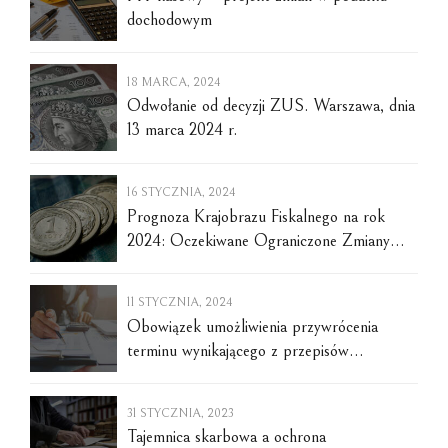
dochodowym
18 MARCA, 2024
Odwołanie od decyzji ZUS. Warszawa, dnia
13 marca 2024 r.
16 STYCZNIA, 2024
Prognoza Krajobrazu Fiskalnego na rok
2024: Oczekiwane Ograniczone Zmiany
Podatkowe
11 STYCZNIA, 2024
Obowiązek umożliwienia przywrócenia
terminu wynikającego z przepisów
materialnego prawa podatkowego -
normatywny i aksjologiczny kontekst prawa
31 STYCZNIA, 2023
oraz orzeczeń sądowych. Warszawa, dnia 10
Tajemnica skarbowa a ochrona
stycznia 2024 r.