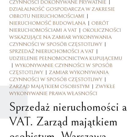
CZYNNOŚCI DOKONYWANE PRYWATNIE
DZIAŁALNOŚĆ GOSPODARCZA W ZAKRESIE
OBROTU NIERUCHOMOŚCIAMI
NIERUCHOMOŚĆ BUDOWLANA
OBRÓT
NIERUCHOMOŚCIAMI A VAT
OKOLICZNOŚCI
WSKAZUJĄCE NA ZAMIAR WYKONYWANIA
CZYNNOŚCI W SPOSÓB CZĘSTOTLIWY
SPRZEDAŻ NIERUCHOMOŚCI A VAT
UDZIELENIE PEŁNOMOCNICTWA KUPUJĄCEMU
WYKONYWANIE CZYNNOŚCI W SPOSÓB
CZĘSTOTLIWY
ZAMIAR WYKONYWANIA
CZYNNOŚCI W SPOSÓB CZĘSTOTLIWY
ZARZĄD MAJĄTKIEM OSOBISTYM
ZWYKŁE
WYKONYWANIE PRAWA WŁASNOŚCI
Sprzedaż nieruchomości a
VAT. Zarząd majątkiem
osobistym. Warszawa,