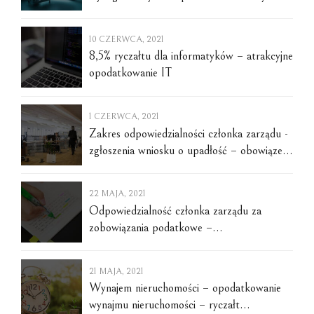
wspólników
10 CZERWCA, 2021
8,5% ryczałtu dla informatyków – atrakcyjne
opodatkowanie IT
1 CZERWCA, 2021
Zakres odpowiedzialności członka zarządu -
zgłoszenia wniosku o upadłość – obowiązek
prowadzenia spraw spółki – obowiązek
kontrolowania stanu finansowego i majątku
22 MAJA, 2021
– oszustwo podatkowe – uwolnienie się od
Odpowiedzialność członka zarządu za
odpowiedzialności – stan niewypłacalności -
zobowiązania podatkowe –
zaprzestanie wykonywania wymagalnych
odpowiedzialność członka zarządu –
zobowiązań. Warszawa, dnia 1.06.2021 r.
niewypłacalność spółki – termin na
21 MAJA, 2021
zgłoszenie upadłości – wymagalne
Wynajem nieruchomości – opodatkowanie
zobowiązania pieniężne – delegowanie
wynajmu nieruchomości – ryczałt
obowiązków przez członka zarządu –